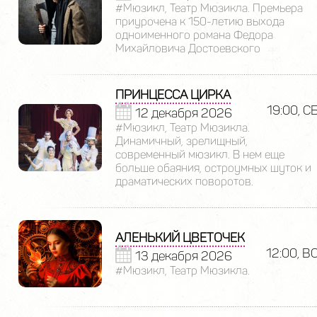
#Мюзикл, Театр Мюзикла. Премьера
приурочена к 150-летию выхода
одноименного романа Федора
Михайловича Достоевского
ПРИНЦЕССА ЦИРКА
19:00, С
12 декабря 2026
#Мюзикл, Театр Мюзикла.
Динамичный, зрелищный,
современный мюзикл. В нем еще
больше обаяния, остроумных шуток и
драматических поворотов.
АЛЕНЬКИЙ ЦВЕТОЧЕК
12:00, В
13 декабря 2026
#Мюзикл, Театр Мюзикла.