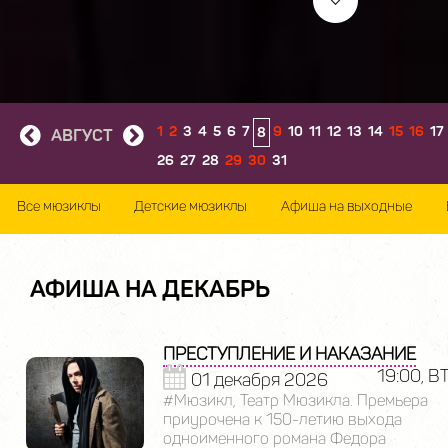
1
2
3
4
5
6
7
9
10
11
12
13
14
15
16
17
8
АВГУСТ
26
27
28
29
30
31
Все мюзиклы
Детские мюзиклы
Афиша на выходные
АФИША НА ДЕКАБРЬ
ПРЕСТУПЛЕНИЕ И НАКАЗАНИЕ
19:00, В
01 декабря 2026
#Мюзикл, Театр Мюзикла. Премьера
приурочена к 150-летию выхода
одноименного романа Федора