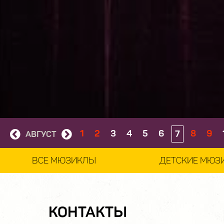
1
2
3
4
5
6
8
9
7
АВГУСТ
ВСЕ МЮЗИКЛЫ
ДЕТСКИЕ МЮЗ
КОНТАКТЫ