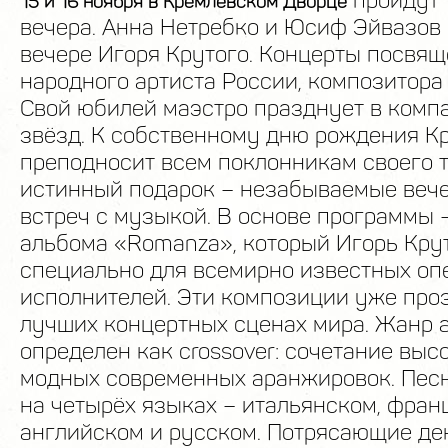
пройдут 
15 и 16 ноября в Кремлевском Дворце
вечера. Анна Нетребко и Юсиф Эйвазов
вечере Игоря Крутого. Концерты посвя
народного артиста России, композитора 
Свой юбилей маэстро празднует в комп
звёзд. К собственному дню рождения К
преподносит всем поклонникам своего 
истинный подарок – незабываемые веч
встреч с музыкой. В основе программы 
альбома «Romanza», который Игорь Кру
специально для всемирно известных оп
исполнителей. Эти композиции уже про
лучших концертных сценах мира. Жанр 
определен как crossover: сочетание выс
модных современных аранжировок. Пес
на четырёх языках – итальянском, фран
английском и русском. Потрясающие де