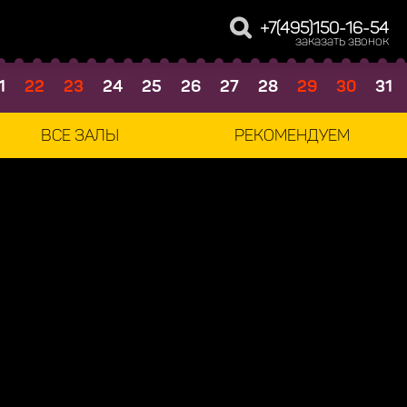
+7(495)150-16-54
заказать звонок
1
22
23
24
25
26
27
28
29
30
31
ВСЕ ЗАЛЫ
РЕКОМЕНДУЕМ