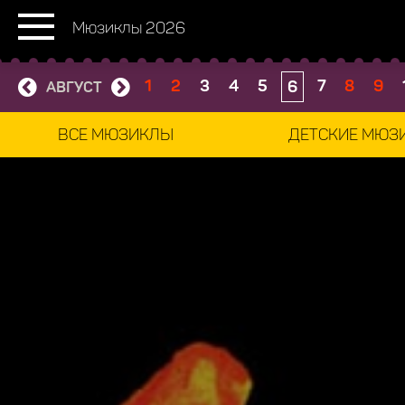
Мюзиклы 2026
1
2
3
4
5
7
8
9
6
АВГУСТ
ВСЕ МЮЗИКЛЫ
ДЕТСКИЕ МЮЗ