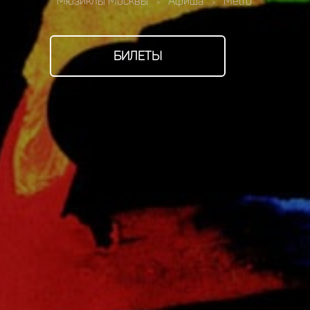
Мюзиклы Москвы
Афиша
Metro
>
>
БИЛЕТЫ