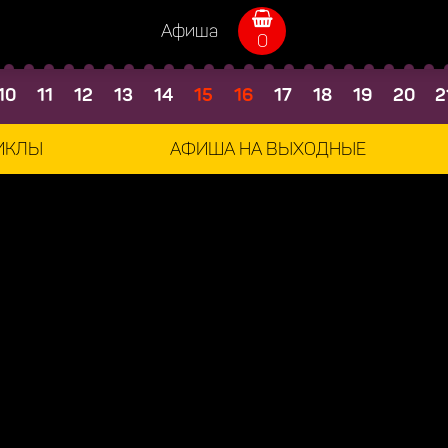
Афиша
0
10
11
12
13
14
15
16
17
18
19
20
2
ИКЛЫ
АФИША НА ВЫХОДНЫЕ