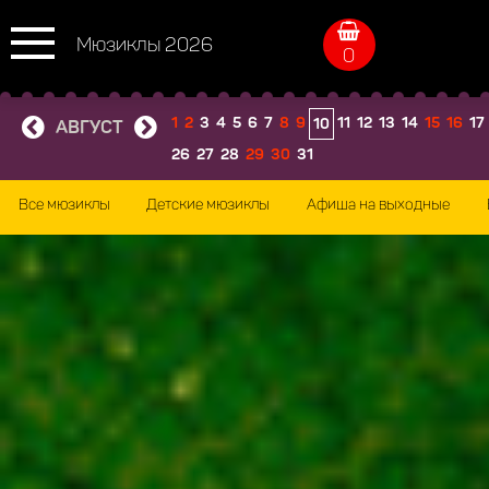
Мюзиклы 2026
0
1
2
3
4
5
6
7
8
9
11
12
13
14
15
16
17
10
АВГУСТ
26
27
28
29
30
31
Все мюзиклы
Детские мюзиклы
Афиша на выходные