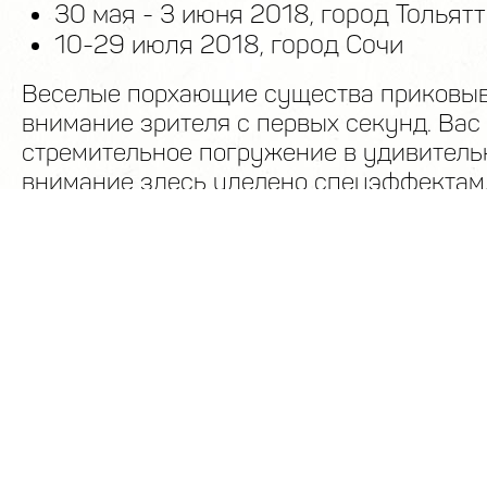
30 мая - 3 июня 2018, город Тольят
10-29 июля 2018, город Сочи
Веселые порхающие существа приковыв
внимание зрителя с первых секунд. Вас
стремительное погружение в удивитель
внимание здесь уделено спецэффектам.
«визитных карточек» канадцев. У вас в
ощущение, что вы неожиданно преврати
малюсенького жучка, который ползает в
множество приятных и удивительных зн
В качестве постановщика и хореографа
Дебора Колкер. Дебора стала первой ж
режиссером в истории этого цирка. Нет
сомнений в том, что она сможет привнес
представления Cirque Du Soleil что-то но