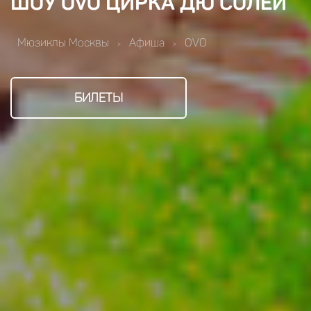
ШОУ OVO ЦИРКА ДЮ СОЛЕЙ
Мюзиклы Москвы
Афиша
OVO
>
>
БИЛЕТЫ