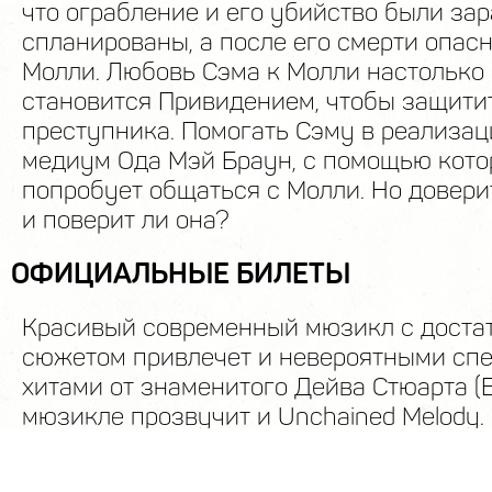
что ограбление и его убийство были за
спланированы, а после его смерти опасн
Молли. Любовь Сэма к Молли настолько 
становится Привидением, чтобы защитит
преступника. Помогать Сэму в реализац
медиум Ода Мэй Браун, с помощью кото
попробует общаться с Молли. Но довери
и поверит ли она?
ОФИЦИАЛЬНЫЕ БИЛЕТЫ
Красивый современный мюзикл с доста
сюжетом привлечет и невероятными сп
хитами от знаменитого Дейва Стюарта (E
мюзикле прозвучит и Unchained Melody.
существующих вариантов этой песни, 
стали композиции в исполнении таких р