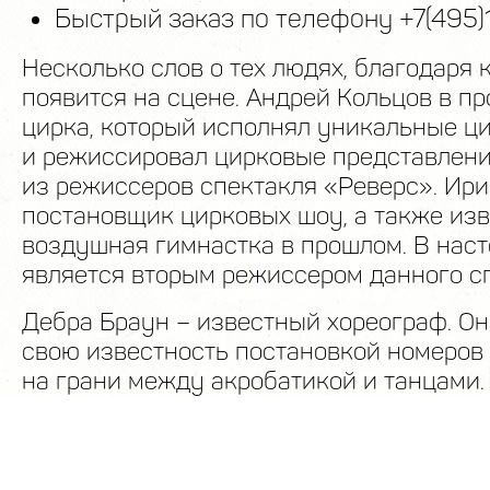
Быстрый заказ по телефону +7(495)
Несколько слов о тех людях, благодаря 
появится на сцене. Андрей Кольцов в п
цирка, который исполнял уникальные ц
и режиссировал цирковые представлени
из режиссеров спектакля «Реверс». Ир
постановщик цирковых шоу, а также из
воздушная гимнастка в прошлом. В нас
является вторым режиссером данного сп
Дебра Браун – известный хореограф. О
свою известность постановкой номеро
на грани между акробатикой и танцами
сопровождение к этому уникальному с
написал Миша Мищенко – талантливый 
пианист. Световое оформление спектакл