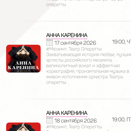
оперетты
АННА КАРЕНИНА
19:00, Ч
17 сентября 2026
#Мюзикл, Театр Оперетты.
Захватывающая история любви, лучши
артисты российского мюзикла,
великолепный вокал и эффектная
хореография, пронзительная музыка в
живом исполнении оркестра Театра
оперетты
АННА КАРЕНИНА
19:00, П
18 сентября 2026
#Мюзикл, Театр Оперетты.