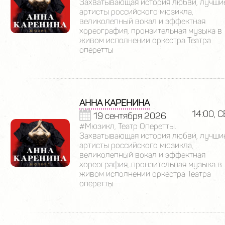
Захватывающая история любви, лучши
артисты российского мюзикла,
великолепный вокал и эффектная
хореография, пронзительная музыка в
живом исполнении оркестра Театра
оперетты
АННА КАРЕНИНА
14:00, С
19 сентября 2026
#Мюзикл, Театр Оперетты.
Захватывающая история любви, лучши
артисты российского мюзикла,
великолепный вокал и эффектная
хореография, пронзительная музыка в
живом исполнении оркестра Театра
оперетты