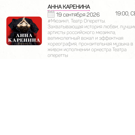
АННА КАРЕНИНА
19:00, С
19 сентября 2026
#Мюзикл, Театр Оперетты.
Захватывающая история любви, лучши
артисты российского мюзикла,
великолепный вокал и эффектная
хореография, пронзительная музыка в
живом исполнении оркестра Театра
оперетты
АННА КАРЕНИНА
14:00, В
20 сентября 2026
#Мюзикл, Театр Оперетты.
Захватывающая история любви, лучши
артисты российского мюзикла,
великолепный вокал и эффектная
хореография, пронзительная музыка в
живом исполнении оркестра Театра