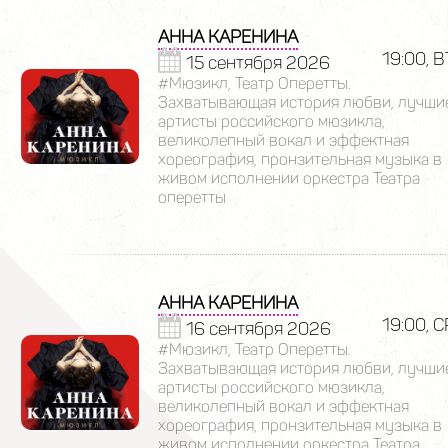
АННА КАРЕНИНА
19:00, В
15 сентября 2026
#Мюзикл, Театр Оперетты.
Захватывающая история любви, лучши
артисты российского мюзикла,
великолепный вокал и эффектная
хореография, пронзительная музыка в
живом исполнении оркестра Театра
оперетты
АННА КАРЕНИНА
19:00, С
16 сентября 2026
#Мюзикл, Театр Оперетты.
Захватывающая история любви, лучши
артисты российского мюзикла,
великолепный вокал и эффектная
хореография, пронзительная музыка в
живом исполнении оркестра Театра