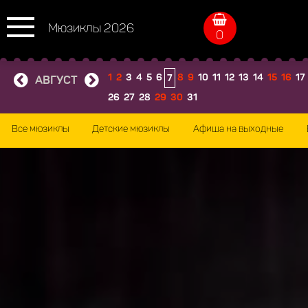
Мюзиклы 2026
0
1
2
3
4
5
6
8
9
10
11
12
13
14
15
16
17
7
АВГУСТ
26
27
28
29
30
31
Все мюзиклы
Детские мюзиклы
Афиша на выходные