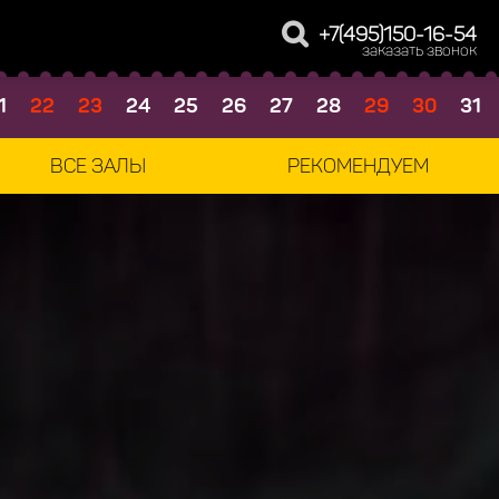
+7(495)150-16-54
заказать звонок
1
22
23
24
25
26
27
28
29
30
31
ВСЕ ЗАЛЫ
РЕКОМЕНДУЕМ