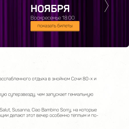
НОЯБРЯ
Н
Воскресенье 18:00
Втор
показать билеты
по
сслабленного отдыха в знойном Сочи 80-х и
кую суперзвезду, чем запускает гениальную
Salut, Susanna, Ciao Bambino Sorry, на которые
ции делают этот вечер особенно тёплым и по-