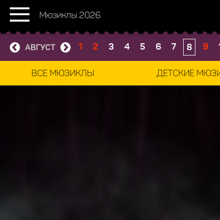
Мюзиклы 2026
1
2
3
4
5
6
7
9
8
АВГУСТ
ВСЕ МЮЗИКЛЫ
ДЕТСКИЕ МЮЗ