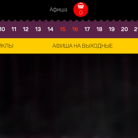
Афиша
0
10
11
12
13
14
15
16
17
18
19
20
2
ИКЛЫ
АФИША НА ВЫХОДНЫЕ