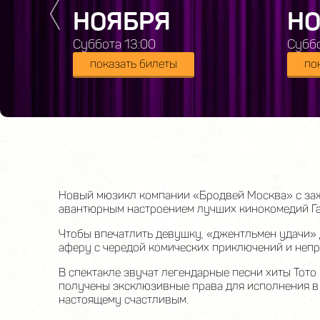
НОЯБРЯ
НО
Суббота 13:00
Суббо
показать билеты
по
Новый мюзикл компании «Бродвей Москва» с заж
авантюрным настроением лучших кинокомедий Гай
Чтобы впечатлить девушку, «джентльмен удачи» 
аферу с чередой комических приключений и неп
В спектакле звучат легендарные песни хиты Тото Ку
получены эксклюзивные права для исполнения в 
настоящему счастливым.