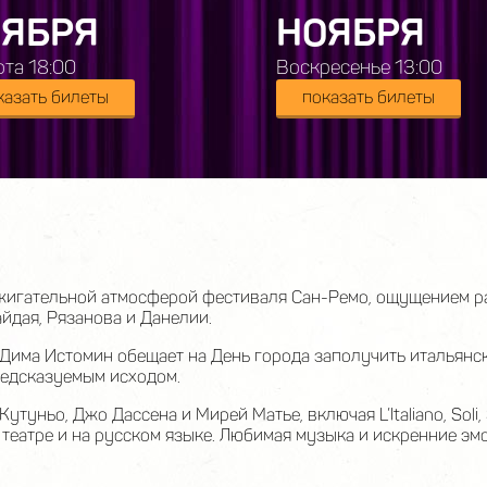
ЯБРЯ
НОЯБРЯ
та 18:00
Воскресенье 13:00
казать билеты
показать билеты
игательной атмосферой фестиваля Сан-Ремо, ощущением ра
дая, Рязанова и Данелии.
Дима Истомин обещает на День города заполучить итальянс
редсказуемым исходом.
туньо, Джо Дассена и Мирей Матье, включая L’Italiano, Soli, 
театре и на русском языке. Любимая музыка и искренние эмо