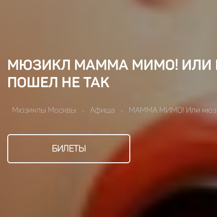
МЮЗИКЛ МАММА МИМО! ИЛИ
ПОШЕЛ НЕ ТАК
Мюзиклы Москвы
Афиша
МАММА МИМО! Или мюзи
>
>
БИЛЕТЫ