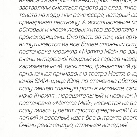
нюансами закулисья некоторых театров, 
заставляли смеяться просто до слез: тип
текста на ходу или режиссера, который с
приваривал лестницу. А использование м
рОковых и мюзикловых хитов добавляло
происходящему. Смотреть за тем, как арт
выпутываются из все более сложных сит
постановке мюзикла «Mamma Mia!» по зак
очень интересно! Каждый из героев неве
харизматичный: режиссер, финансовый ди
признанная примадонна театра Настя, оч
юная SMM-щица Юля, по стечению обстоя
получившая главную роль в мюзикле, са
мачо Кирилл , нерешительный и новичок М
постановка «Mamma Mia!», несмотря на вс
получилась у ребят просто фееричной! Сп
легкий и веселый, идет без антракта всего
Очень рекомендую, отличная комедия!