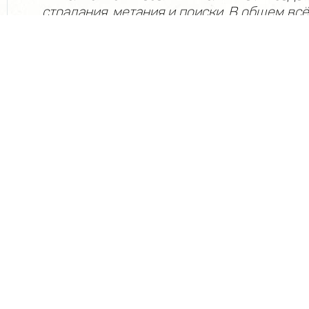
страдания, метания и поиски. В общем вс
переделывать на ходу и никто не знает, чт
поднимется занавес. Музыкальных номер
специально для этого мюзикла, вы не найд
авторы гениально переделали тексты из
хитов (групп Аbba, Queen, Europe, песни Ш
Барбары Стрейзанд, Элтона Джона и други
аранжировок Артур Байдо, авторский тек
Плотов ). Мюзикл камерный, персонажей в
Блогер Юля (Л. Самирханова) (в которой 
узнали себя?), прима Анастасия (А. Карма
Владимир Иванович Пучков (А. Бабик) (го
что угодно, лишь бы поставить спектакль)
Семенович Беленький (А. Горелов), местны
Левкин), Гена (Н. Небо) и Максим (Д. Румян
прекрасно поют, великолепно танцуют и в
живую музыку. Музыканты находятся пра
сцене за небольшой кулисой и даже прин