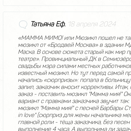
Татьяна Еф.
18 апреля 2024
«МАММА МИМО! или Мюзикл пошел не так
мюзикл от «Бродвей Москва» в здании М
Маска. В основе сюжета старый как мир п
театре». Провинциальный ДК в Семиозёрс
свадьбы мэра силами местных работников
известный мюзикл. Но тут перед самой п
начались «сюрпризы»: попала в больницу 
запил, заказчик вносит коррективы. Итак
заказ - поставить мюзикл "Мамма мия!" О
вариант с правками заказчика звучит так:
мюзикл "Мамма мия!" с песней Барбары С
in love" (сюрприз для жены начальника ме
главной роли - тёща заказчика, без песен 
выполнение 4 часа. А выполнима ли задач