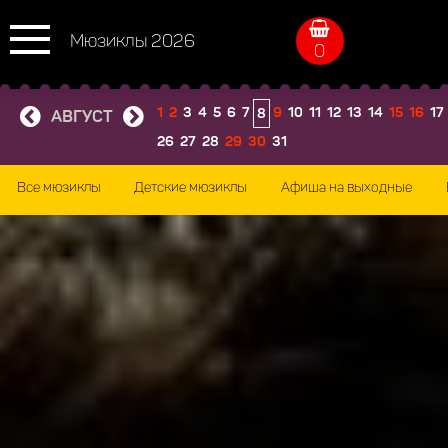
Мюзиклы 2026
0
1
2
3
4
5
6
7
9
10
11
12
13
14
15
16
17
8
АВГУСТ
26
27
28
29
30
31
Все мюзиклы
Детские мюзиклы
Афиша на выходные