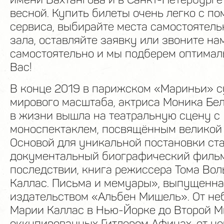
весной. Купить билеты очень легко с п
сервиса, выбирайте места самостоятель
зала, оставляйте заявку или звоните на
самостоятельно и мы подберем оптимал
Вас!
В конце 2019 в парижском «Мариньи» 
мирового масштаба, актриса Моника Бе
в жизни вышла на театральную сцену с
моноспектаклем, посвящённым великой 
Основой для уникальной постановки ст
документальный биографический фильм
последствии, книга режиссера Тома Во
Каллас. Письма и мемуары», выпущенн
издательством «Альбен Мишель». От неб
Марии Каллас в Нью-Йорке до Второй М
оккупированных Гитлером Афинах, от не