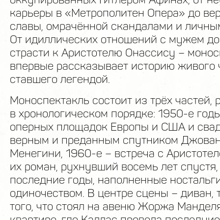
карьеры в «Метрополитен Опера» до ве
славы, омрачённой скандалами и личным
От идиллических отношений с мужем до
страсти к Аристотелю Онассису – моно
впервые рассказывает историю живого 
ставшего легендой.
Моноспектакль состоит из трёх частей,
в хронологическом порядке: 1950-е год
оперных площадок Европы и США и свад
верным и преданным спутником Джован
Менегини, 1960-е – встреча с Аристоте
их роман, рухнувший восемь лет спустя, 
последние годы, наполненные ностальг
одиночеством. В центре сцены – диван, 
того, что стоял на авеню Жоржа Мандел
квартире, где Каллас провела последние