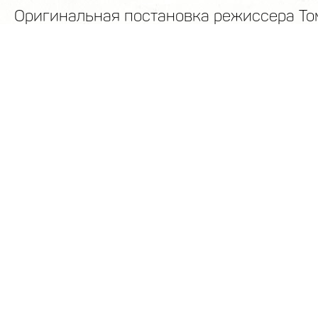
Оригинальная постановка режиссера Т
расскажет о жизни и карьере греческой
имевшей большой успех в середине про
Текст спектакля полностью составлен и
писем и личных воспоминаний Каллас. 
агентстве можно заказать официальны
спектакль Моники Беллуччи в театр име
онлайн или по контактному телефону +7
ОСТАВИТЬ ЗАЯВКУ
БИЛЕТЫ ОНЛАЙ